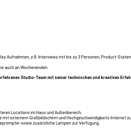
a-Key Aufnahmen, z.B. Interviews mit bis zu 3 Personen, Product-Sta
ache auch an Wochenenden.
erfahrenes Studio-Team mit seiner technischen und kreativen Erfah
iteren Locations im Haus und Außenbereich.
tz mit externem Großbildschirm und Hochgeschwindigkeits-Internet z
eleprompter sowie zusätzliche Lampen zur Verfügung.