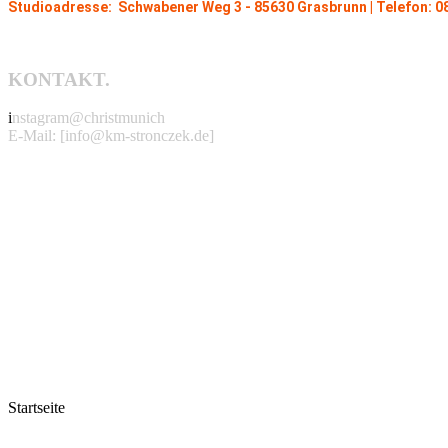
Studioadresse: Schwabener Weg 3 - 85630 Grasbrunn | Telefon:
KONTAKT.
i
nstagram@christmunich
E-Mail: [info@km-stronczek.de]
Startseite