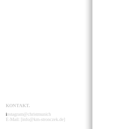
AWARD - FOOLS GARDEN
KONTAKT.
i
nstagram@christmunich
E-Mail: [info@km-stronczek.de]