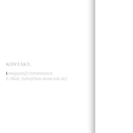
ABBA TRIBUTE
DIRNDLPUNK
RILKE PROJEKT
KONTAKT.
i
nstagram@christmunich
E-Mail: [info@km-stronczek.de]